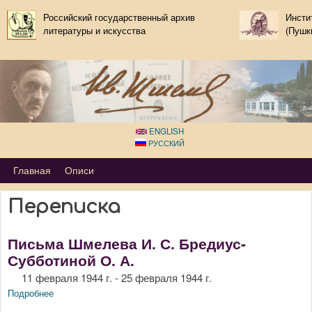
Перейти к основному
Российский государственный архив
Инсти
литературы и искусства
содержанию
(Пушк
ENGLISH
РУССКИЙ
Primary_tsvetaeva for Ivan Shmelov
Главная
Описи
Переписка
Письма Шмелева И. С. Бредиус-
Субботиной О. А.
11 февраля 1944 г. - 25 февраля 1944 г.
Подробнее
о Письма Шмелева И. С. Бредиус-Субботиной О. А.