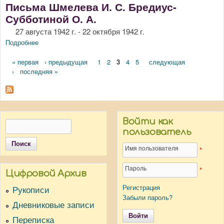
Письма Шмелева И. С. Бредиус-
Субботиной О. А.
27 августа 1942 г. - 22 октября 1942 г.
Подробнее
о Письма Шмелева И. С. Бредиус-Субботиной О. А.
Страницы
« первая
‹ предыдущая
1
2
3
4
5
следующая
›
последняя »
Войти как
Поиск
Форма поиска
пользователь
Имя пользователя
*
Пароль
*
Цифровой Архив
Регистрация
Рукописи
Забыли пароль?
Дневниковые записи
Переписка