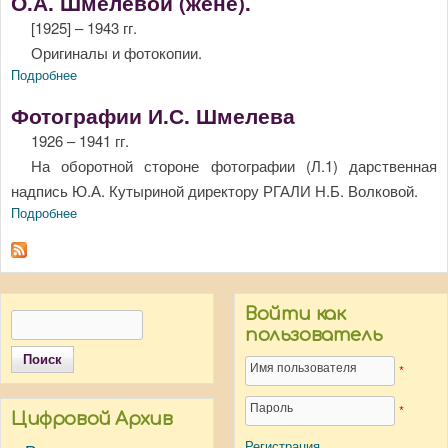
О.А. Шмелевой (жене).
[1925] – 1943 гг.
Оригиналы и фотокопии.
Подробнее
о Фотографии Шмелева И.С. с автографами и
дарственными надписями О.А. Бредиус-Субботиной и О.А.
Фотографии И.С. Шмелева
Шмелевой (жене).
1926 – 1941 гг.
На оборотной стороне фотографии (Л.1) дарственная
надпись Ю.А. Кутыриной директору РГАЛИ Н.Б. Волковой.
Подробнее
о Фотографии И.С. Шмелева
Войти как
Поиск
Форма поиска
пользователь
Имя пользователя
*
Пароль
*
Цифровой Архив
Регистрация