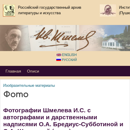
Перейти к основному
Российский государственный архив
Инсти
литературы и искусства
содержанию
(Пушк
ENGLISH
РУССКИЙ
Primary_tsvetaeva for Ivan Shmelov
Главная
Описи
Изобразительные материалы
Вы здесь
Фото
Фотографии Шмелева И.С. с
автографами и дарственными
надписями О.А. Бредиус-Субботиной и