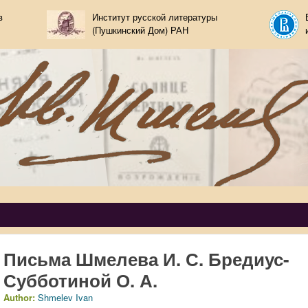
Skip to main content
в
Институт русской литературы
(Пушкинский Дом) РАН
melov
Письма Шмелева И. С. Бредиус-
Субботиной О. А.
Author:
Shmelev Ivan