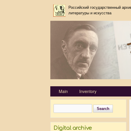
Российский государственный архи
литературы и искусства
Primary_tsvetaeva for Ivan Sh
Main
Inventory
Search
Search form
Digital archive