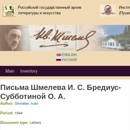
Skip to main content
Российский государственный архив
Инсти
литературы и искусства
(Пушк
ENGLISH
РУССКИЙ
Primary_tsvetaeva for Ivan Shmelov
Main
Inventory
Письма Шмелева И. С. Бредиус-
Субботиной О. А.
Author:
Shmelev Ivan
Period:
1944
Document type:
Letters