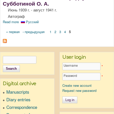
Субботиной О. А.
Июнь 1939 г. - август 1941 г.
Автограф
Read more
about Письма Шмелева И. С. Бредиус-Субботиной О. А.
Русский
Pages
« первая
‹ предыдущая
1
2
3
4
5
User login
Search
Search form
Username
*
Password
*
Digital archive
Create new account
Request new password
Manuscripts
Diary entries
Correspondence