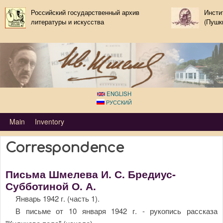
Skip to main content
Российский государственный архив
Инсти
литературы и искусства
(Пушк
ENGLISH
РУССКИЙ
Primary_tsvetaeva for Ivan Shmelov
Main
Inventory
Correspondence
Письма Шмелева И. С. Бредиус-
Субботиной О. А.
Январь 1942 г. (часть 1).
В письме от 10 января 1942 г. - рукопись рассказа